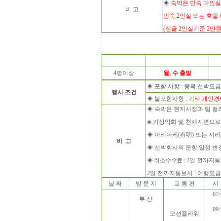
◈
숙박은 민숙 다인실
비 고
민숙
2
인실 또는 호텔
(
싱글
2
인실기준
2
만원
4
명이상
월, 수 출발
◈
포함 사항
:
왕복 선박요금
행사 조건
◈
불포함사항
:
기타 개인경
◈
숙박은 현지사정과 팀 컬
◈
기상악화 및 천재지변으로
◈
아리아케
(
有明
)
또는 시
비 고
◈
선박회사의 운항 일정 변
◈
취소수수료
: 7
일 전까지
2
일 전까지통보시
:
여행요
날 짜
방 문 지
교 통 편
시
07:
부 산
09:
오션플라워