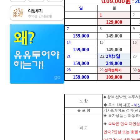
\109,000원
:
20
일
월
1
2
129,000
7
8
9
159,000
149,000
14
15
16
159,000
149,000
22
2
박
3
일
21
23
159,000
249,000
28
29
30
선착순특가
159,000
109,000
◆
왕복 선박료
,
부두
&
포 함
◆
특식
1
회 제공
-
해
불 포 함
기사
&
가이드 경비
(
전
◈
특가상품는 아동요
◈
숙박은 민숙 다인실
비 고
민숙
2
인실 또는 호텔