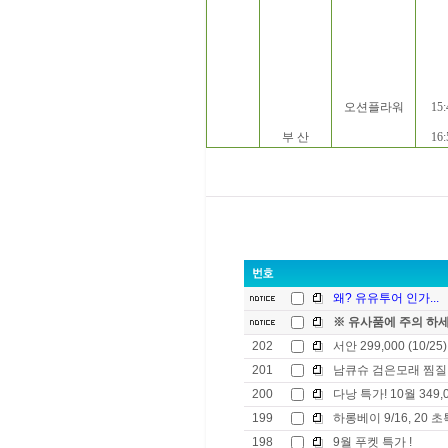
오션플라워
15:
부 산
16:
왜? 유유투어 인가...
※ 유사품에 주의 하
202
서안 299,000 (10/25)
201
남큐슈 검은모래 찜질 \3
200
다낭 특가! 10월 349,
199
하롱베이 9/16, 20 초특
198
9월 푸켓 특가 !