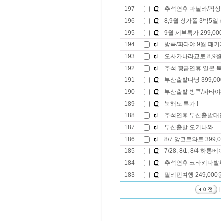
197
추석연휴 마닐라/팍상한
196
8,9월 싱가폴 3박5일
195
9월 세부특가 299,00
194
방콕/파타야 9월 패키
193
오사카나라교토 8,9월
192
추석 황금연휴 일본 
191
부산출발다낭 399,000 
190
부산출발 방콕/파타야
189
북해도 특가 !
188
추석연휴 부산출발대
187
부산출발 오키나와
186
8/7 앙코르와트 399,
185
7/28, 8/1, 8/4 하롱베
184
추석연휴 코타키나발
183
필리핀여행 249,000