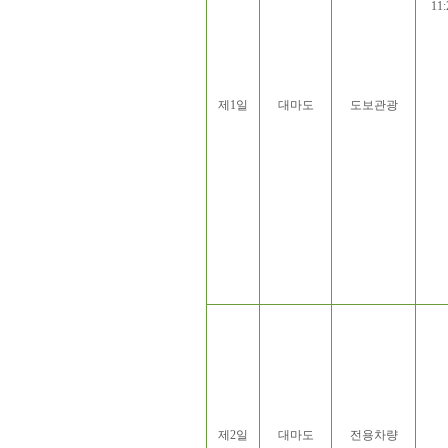
11:
제
1
일
대마도
도보관광
제
2
일
대마도
전용차량