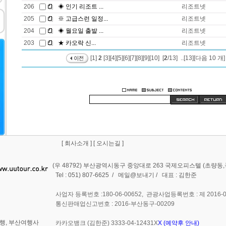
206
◈ 인기 리조트 ...
리조트넷
205
※ 고급스런 일정...
리조트넷
204
◈ 월요일 출발 ...
리조트넷
203
★ 카오락 신...
리조트넷
[1]
2
[3]
[4]
[5]
[6]
[7]
[8]
[9]
[10]
[
2
/13] ..
[13]
[다음 10 개]
[
회사소개
] [
오시는길
]
(우 48792) 부산광역시동구 중앙대로 263 국제오피스텔 (초량
Tel : 051) 807-6625 /
메일@보내기
/ 대표 : 김한준
사업자 등록번호 :180-06-00652, 관광사업등록번호 : 제 2016-0
통신판매업신고번호 : 2016-부산동구-00209
행, 부산여행사
카카오뱅크 (김한준) 3333-04-12431X
X (예약후 안내)