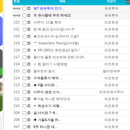
왜? 유유투어 인가...
유유투어
※ 유사품에 주의 하세요
유유투어
222
사무이- 11월 축제
리조트넷
221
한 해 동안 감사드립니다 !!!
리조트넷
220
★인도네시아 입국비자 신설!!
리조트넷
219
*** Inspection Tour(답사여행)
리조트넷
218
★ VR (360도 회전영상) 설치 !
리조트넷
217
몰디브 풀문 리조트에 관한 안내!!...
리조트넷
216
♬ 찜 알리기 사용방법
리조트넷
215
필리핀의 음식
필리핀세부
214
※여름휴가 예약 ...
리조트넷
213
★ 6월 사이판 ...
리조트넷
212
사무이 생생 소식...
리조트넷사무이
211
◈가을 허니문 예약안내
리조트넷
210
☞ 최성수기 여행...
리조트넷
209
괌,사이판 7~8...
리조트넷
208
◈ 가을&겨울 허...
리조트넷
207
9月 허니문 대...
리조트넷