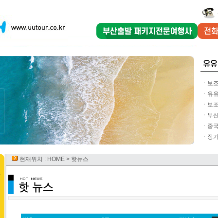
ㆍ보조
ㆍ유유
ㆍ보조
ㆍ부산
ㆍ중국
ㆍ장가
현재위치 :
HOME
> 핫뉴스