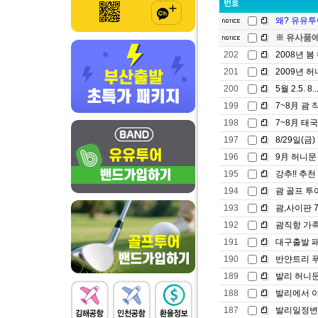
왜? 유유투어
※ 유사품에
202
2008년 봄 허
201
2009년 허니
200
5월 2.5. 8..
199
7~8月 괌 직
198
7~8月 태국 
197
8/29일(금) .
196
9月 허니문 대
195
강추!! 추천 
194
괌 골프 투어
193
괌,사이판 7~
192
괌직항 가족
191
대구출발 패키
190
반얀트리 푸켓
189
발리 허니문 
188
발리에서 아
187
발리일정변경