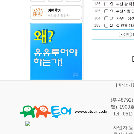
186
부산 괌 직
185
부산직항 앙
184
사무이 생생 
183
설 연휴 해외
[
회사소개
]
(우 487
텔) 190
Tel : 051
사업자 등록번