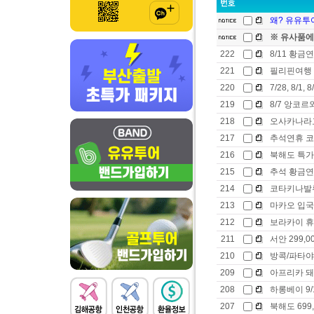
왜? 유유투어
※ 유사품에
222
8/11 황금
221
필리핀여행 2
220
7/28, 8/1
219
8/7 앙코르와
218
오사카나라교
217
추석연휴 
216
북해도 특가 
215
추석 황금연
214
코타키나발루 36
213
마카오 입국
212
보라카이 휴
211
서안 299,00
210
방콕/파타야
209
아프리카 돼
208
하롱베이 9/16
207
북해도 699,0