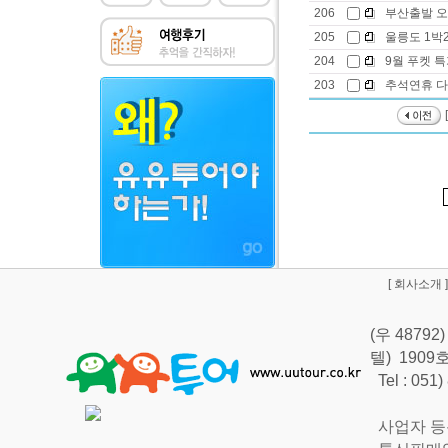
206
부산출발 
205
울릉도 1박
204
9월 푸켓 특
203
추석연휴 다
[
회사소개
]
(우 487
텔) 190
Tel : 051
사업자 등록번