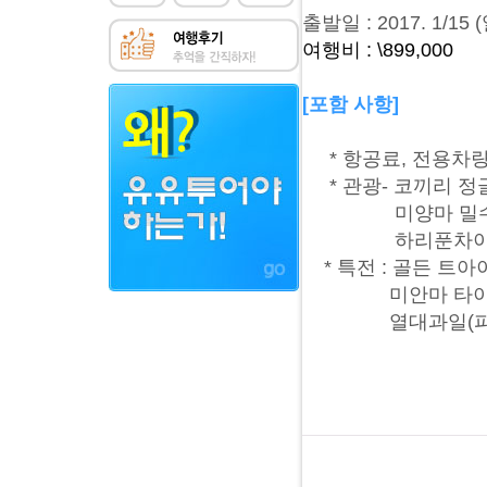
출발일 : 2017. 1/15 (
여행비 : \899,000
[포함 사항]
* 항공료, 전용차량
* 관광- 코끼리 정글
미양마 밀수 시장
하리푼차이, 왓
* 특전 : 골든 트아
미안마 타이야이
열대과일(파인