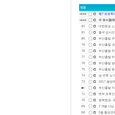
왜? 유유투어
※ 유사품에
82
대한항공 노
81
출국 심사인
80
부산출발 푸
79
부산출발 
78
부산출발 푸켓
77
부산출발 하롱베
76
부산출발 괌
75
부산출발 동
74
설 연휴 싱
73
2017 봄
부산출발 
71
벳부,유후인 4
70
왕복항공- 유
69
7~8월 다낭
68
5월 황금연