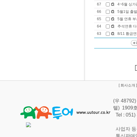
67
4~6월 싱가
66
5월1일 출
65
5월 연휴 
64
추석연휴 다
63
8/11 황금
[
회사소개
]
(우 487
텔) 190
Tel : 051
사업자 등록번
통신판매업신