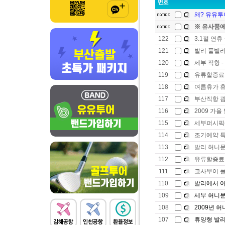
왜? 유유투어
※ 유사품에
122
3.1절 연휴
121
발리 풀빌라
120
세부 직항 -
119
유류할증료
118
여름휴가 
117
부산직항 
116
2009 가을
115
세부퍼시픽(
114
조기예약 특
113
발리 허니문
112
유류할증료
111
코사무이 
110
발리에서 아
109
세부 허니문 
108
2009년 허니
107
휴양형 발리 