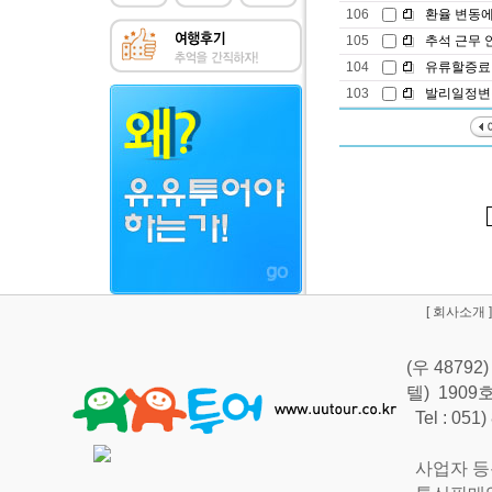
106
환율 변동에 
105
추석 근무 안
104
유류할증료 
103
발리일정변경
[
회사소개
]
(우 487
텔) 190
Tel : 051
사업자 등록번